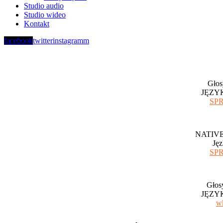
Studio audio
Studio wideo
Kontakt
facebook
twitter
instagramm
Głos
JĘZY
SP
NATIV
Jęz
SP
Głos
JĘZY
w