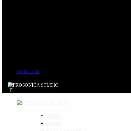
Book a Call
Home
Oferta